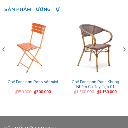
SẢN PHẨM TƯƠNG TỰ
Ghế Fansipan Paris Khung
Ghế Fansipan Patio sắt mini
Nhôm Có Tay Tựa 01
Giá
Giá
Giá
Giá
₫
350.000
₫
300.000
₫
1.300.000
₫
1.150.000
gốc
hiện
gốc
hiện
là:
tại
là:
tại
₫350.000.
là:
₫1.300.000.
là:
00.
₫300.000.
₫1.150