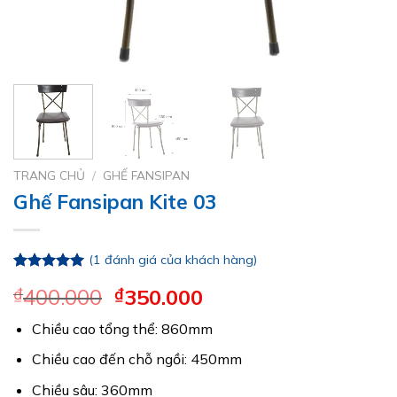
TRANG CHỦ
/
GHẾ FANSIPAN
Ghế Fansipan Kite 03
(
1
đánh giá của khách hàng)
5.00
1
trên 5
Giá
Giá
₫
400.000
₫
350.000
dựa trên
đánh giá
gốc
hiện
Chiều cao tổng thể: 860mm
là:
tại
₫400.000.
là:
Chiều cao đến chỗ ngồi: 450mm
₫350.000.
Chiều sâu: 360mm