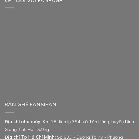
KẾT NỐI VỚI FANPAGE
BÀN GHẾ FANSIPAN
Địa chỉ nhà máy:
Km 18, tỉnh lộ 394, xã Tân Hồng, huyện Bình
Giang, tỉnh Hải Dương.
Địa chỉ Tp Hồ Chí Minh:
Số 633 - Đường Tô Ký - Phường