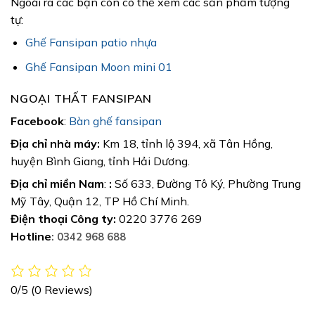
Ngoài ra các bạn còn có thể xem các sản phẩm tượng
tự:
Ghế Fansipan patio nhựa
Ghế Fansipan Moon mini 01
NGOẠI THẤT FANSIPAN
Facebook
:
Bàn ghế fansipan
Địa chỉ nhà máy:
Km 18, tỉnh lộ 394, xã Tân Hồng,
huyện Bình Giang, tỉnh Hải Dương.
Địa chỉ miền Nam
:
:
Số 633, Đường Tô Ký, Phường Trung
Mỹ Tây, Quận 12, TP Hồ Chí Minh.
Điện thoại Công ty:
0220 3776 269
Hotline
: 0342 968 688
0/5
(0 Reviews)