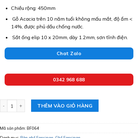
Chiều rộng: 450mm
Gỗ Acacia trên 10 năm tuổi không mấu mắt, độ ẩm <
14%, được phủ dầu chống nước.
Sắt ống elip 10 x 20mm, dày 1.2mm, sơn tĩnh điện.
Chat Zalo
0342 968 688
Ghế Fansipan Kite 03 số lượng
THÊM VÀO GIỎ HÀNG
Mã sản phẩm:
BF064
Danh mục:
Bàn ghế Fansipan
,
Ghế Fansipan